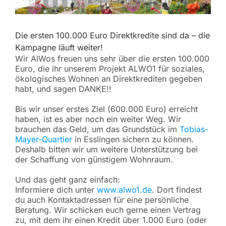
r
ö
s
Die ersten 100.000 Euro Direktkredite sind da – die
s
e
Kampagne läuft weiter!
r
Wir AlWos freuen uns sehr über die ersten 100.000
e
Euro, die ihr unserem Projekt ALWO1 für soziales,
s
ökologisches Wohnen an Direktkrediten gegeben
B
habt, und sagen DANKE!!
i
l
Bis wir unser erstes Ziel (600.000 Euro) erreicht
d
haben, ist es aber noch ein weiter Weg. Wir
brauchen das Geld, um das Grundstück im
Tobias-
Mayer-Quartier
in Esslingen sichern zu können.
Deshalb bitten wir um weitere Unterstützung bei
der Schaffung von günstigem Wohnraum.
Und das geht ganz einfach:
Informiere dich unter
www.alwo1.de
. Dort findest
du auch Kontaktadressen für eine persönliche
Beratung. Wir schicken euch gerne einen Vertrag
zu, mit dem ihr einen Kredit über 1.000 Euro (oder