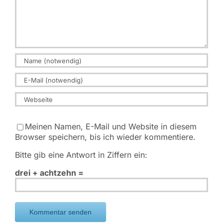
m
e
n
t
a
r
Meinen Namen, E-Mail und Website in diesem
Browser speichern, bis ich wieder kommentiere.
Bitte gib eine Antwort in Ziffern ein:
drei + achtzehn =