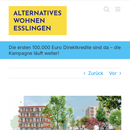
Z
u
m
I
n
h
a
l
Die ersten 100.000 Euro Direktkredite sind da – die
t
Kampagne läuft weiter!
s
p
r
i
Zurück
Vor
n
g
e
n
Z
e
i
g
e
g